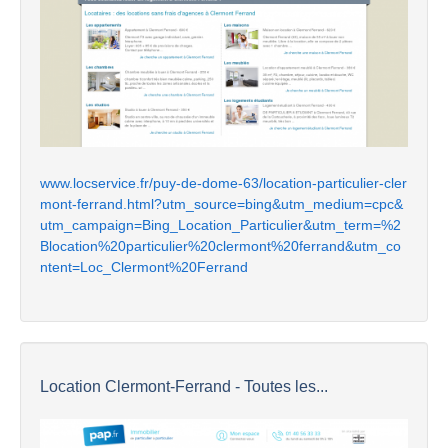
www.locservice.fr/puy-de-dome-63/location-particulier-cler
mont-ferrand.html?utm_source=bing&utm_medium=cpc&
utm_campaign=Bing_Location_Particulier&utm_term=%2
Blocation%20particulier%20clermont%20ferrand&utm_co
ntent=Loc_Clermont%20Ferrand
Location Clermont-Ferrand - Toutes les...