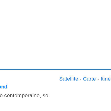
Satellite
-
Carte
-
Itiné
and
que contemporaine, se