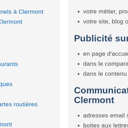
votre métier, pro
nels à Clermont
votre site, blog
Clermont
Publicité su
en page d'accue
dans le compara
burants
dans le contenu 
iques
Communicati
Clermont
rtes routières
adresses email 
rmont
boites aux lettr