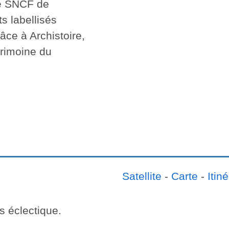
re SNCF de
s labellisés
ce à Archistoire,
trimoine du
Satellite
-
Carte
-
Itiné
s éclectique.