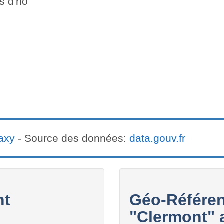
es d'hô
axy
- Source des données:
data.gouv.fr
nt
Géo-Référen
"Clermont" a