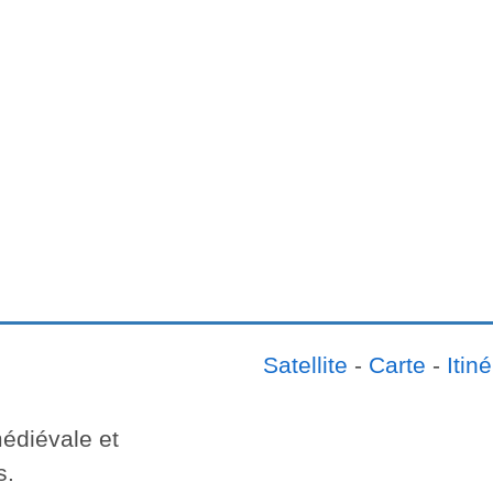
Satellite
-
Carte
-
Itiné
édiévale et
s.