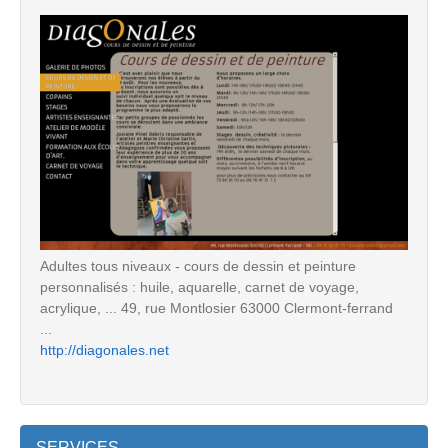
Adultes tous niveaux - cours de dessin et peinture
personnalisés : huile, aquarelle, carnet de voyage,
acrylique, ... 49, rue Montlosier 63000 Clermont-ferrand
...
http://diagonales.net
SERVICES