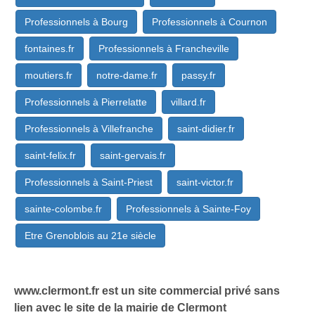
Professionnels à Bourg
Professionnels à Cournon
fontaines.fr
Professionnels à Francheville
moutiers.fr
notre-dame.fr
passy.fr
Professionnels à Pierrelatte
villard.fr
Professionnels à Villefranche
saint-didier.fr
saint-felix.fr
saint-gervais.fr
Professionnels à Saint-Priest
saint-victor.fr
sainte-colombe.fr
Professionnels à Sainte-Foy
Etre Grenoblois au 21e siècle
www.clermont.fr est un site commercial privé sans
lien avec le site de la mairie de Clermont